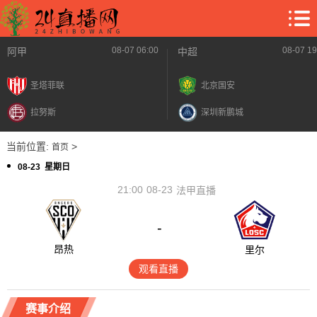
08-07 06:00
08-07 19
阿甲
中超
圣塔菲联
北京国安
拉努斯
深圳新鹏城
当前位置:
>
首页
08-23 星期日
21:00
08-23
法甲直播
-
昂热
里尔
观看直播
赛事介绍