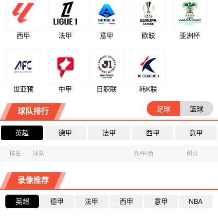
西甲
法甲
意甲
欧联
亚洲杯
世亚预
中甲
日职联
韩K联
足球
篮球
球队排行
英超
德甲
法甲
西甲
意甲
排名
球队
胜/平/负
积分
录像推荐
英超
德甲
法甲
西甲
意甲
NBA