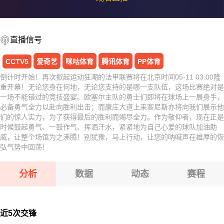
直播信号
CCTV5
爱奇艺
咪咕体育
腾讯体育
PP体育
倒计时开始！再次掀起运动狂潮的法甲联赛将在北京时间05-11 03:00隆
重开幕！无论您身在何地，无论您支持的是哪一支队伍，这场比赛绝对是
一场不能错过的竞技盛宴。欧塞尔主队的勇士们即将在球场上一展身手，
必备勇气全力以赴向胜利出击；而康庄大道上来客尼斯亦将向我们展示他
们的惊人实力，为了获得最后的胜利而竭尽全力。作为敬仰者，现在正是
时候鼓起勇气、一鼓作气、挥洒汗水，紧紧地为自己心爱的球队加油助
威，让整个场馆为之沸腾！别犹豫，马上行动，让您的呐喊声在雄厚的恢
弘气势中回荡！
分析
数据
动态
赛程
近5次交锋