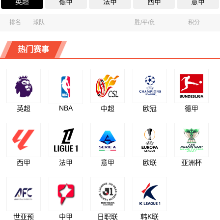
英超
德甲
法甲
西甲
意甲
排名
球队
胜/平/负
积分
热门赛事
NBA
英超
中超
欧冠
德甲
西甲
法甲
意甲
欧联
亚洲杯
世亚预
中甲
日职联
韩K联