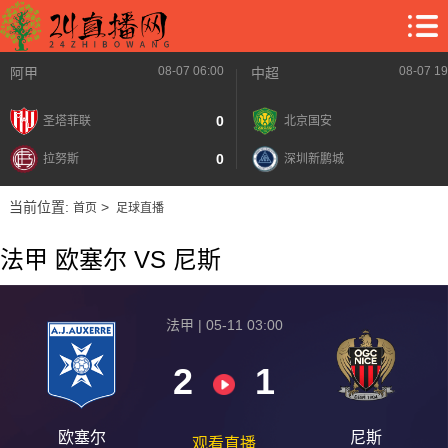
08-07 06:00
08-07 19
阿甲
中超
0
圣塔菲联
北京国安
0
拉努斯
深圳新鹏城
当前位置:
>
首页
足球直播
法甲 欧塞尔 VS 尼斯
法甲 | 05-11 03:00
2
1
欧塞尔
尼斯
观看直播