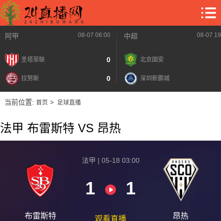
08-07 06:00
08-07 19
阿甲
中超
0
圣塔菲联
北京国安
0
拉努斯
深圳新鹏城
当前位置:
>
首页
足球直播
法甲 布雷斯特 VS 昂热
法甲 | 05-18 03:00
1
1
布雷斯特
昂热
观看直播