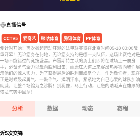
直播信号
CCTV5
爱奇艺
咪咕体育
腾讯体育
PP体育
倒计时开始！再次掀起运动狂潮的法甲联赛将在北京时间05-18 03:00隆
重开幕！无论您身在何地，无论您支持的是哪一支队伍，这场比赛绝对是
一场不能错过的竞技盛宴。布雷斯特主队的勇士们即将在球场上一展身
手，必备勇气全力以赴向胜利出击；而康庄大道上来客昂热亦将向我们展
示他们的惊人实力，为了获得最后的胜利而竭尽全力。作为敬仰者，现在
正是时候鼓起勇气、一鼓作气、挥洒汗水，紧紧地为自己心爱的球队加油
助威，让整个场馆为之沸腾！别犹豫，马上行动，让您的呐喊声在雄厚的
恢弘气势中回荡！
分析
数据
动态
赛程
近5次交锋