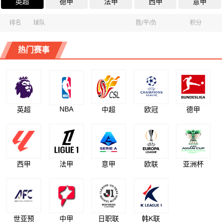
英超
德甲
法甲
西甲
意甲
排名
球队
胜/平/负
积分
热门赛事
NBA
英超
中超
欧冠
德甲
西甲
法甲
意甲
欧联
亚洲杯
世亚预
中甲
日职联
韩K联