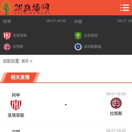
08-07 06:00
08-07 19
阿甲
中超
圣塔菲联
北京国安
拉努斯
深圳新鹏城
当前位置:
>
首页
相关直播
08-07 06:00
阿甲
-
拉努斯
圣塔菲联
08-07 19:35
中超