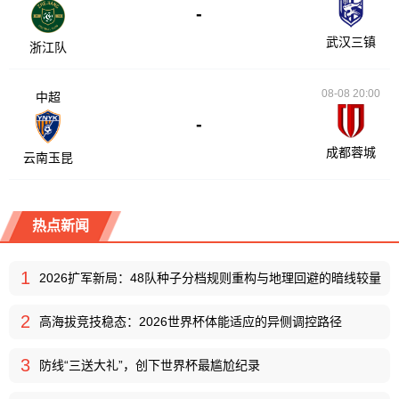
-
武汉三镇
浙江队
08-08 20:00
中超
-
成都蓉城
云南玉昆
热点新闻
1
2026扩军新局：48队种子分档规则重构与地理回避的暗线较量
2
高海拔竞技稳态：2026世界杯体能适应的异侧调控路径
3
防线“三送大礼”，创下世界杯最尴尬纪录