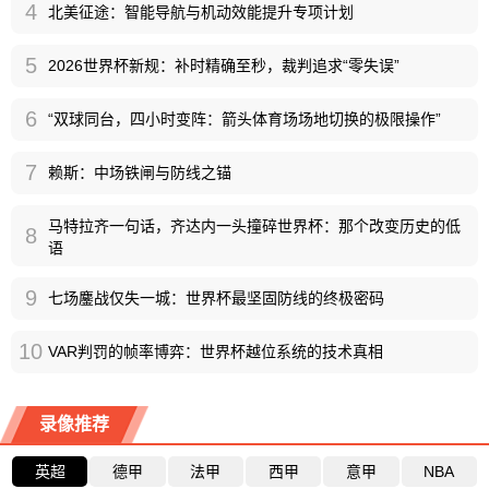
4
北美征途：智能导航与机动效能提升专项计划
5
2026世界杯新规：补时精确至秒，裁判追求“零失误”
6
“双球同台，四小时变阵：箭头体育场场地切换的极限操作”
7
赖斯：中场铁闸与防线之锚
马特拉齐一句话，齐达内一头撞碎世界杯：那个改变历史的低
8
语
9
七场鏖战仅失一城：世界杯最坚固防线的终极密码
10
VAR判罚的帧率博弈：世界杯越位系统的技术真相
录像推荐
英超
德甲
法甲
西甲
意甲
NBA