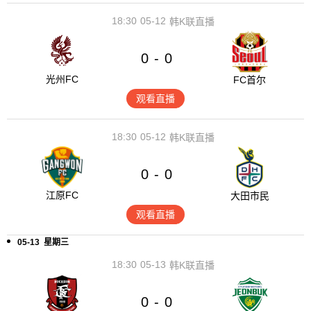
18:30
05-12
韩K联直播
0
0
-
光州FC
FC首尔
观看直播
18:30
05-12
韩K联直播
0
0
-
江原FC
大田市民
观看直播
05-13 星期三
18:30
05-13
韩K联直播
0
0
-