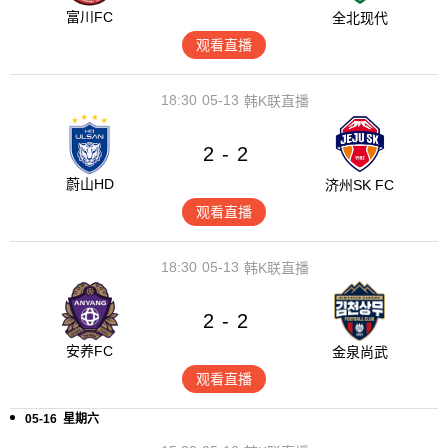
富川FC
全北现代
观看直播
18:30
05-13
韩K联直播
2
2
-
蔚山HD
济州SK FC
观看直播
18:30
05-13
韩K联直播
2
2
-
安养FC
金泉尚武
观看直播
05-16 星期六