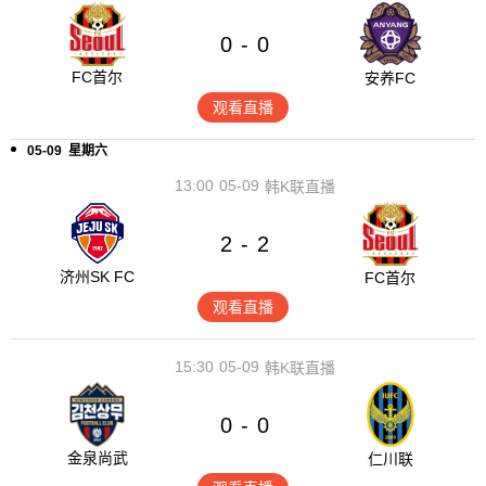
0
0
-
FC首尔
安养FC
观看直播
05-09 星期六
13:00
05-09
韩K联直播
2
2
-
济州SK FC
FC首尔
观看直播
15:30
05-09
韩K联直播
0
0
-
金泉尚武
仁川联