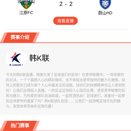
2
2
-
江原FC
蔚山HD
观看直播
赛事介绍
韩K联
今天的韩K联直播，再度引发了足球迷们的狂热！在意甲联赛中，一场场激烈
的对决，一个个震撼人心的精彩瞬间，无不体现出意甲独特的魅力与激情。球
场上的胜负已成为每个人心中最关注的话题，球员们的拼搏精神也让人感到惊
叹！让我们全情投入直播，一同见证这场扣人心弦的比赛，感受意甲联赛的狂
热与魅力，为热爱的球队加油助威，一起挥洒热血！足球迷们，准备好一起参
加这场意甲的盛宴了吗？韩K联球队包括：。让我们一起领略足球文化的魅
力，享受体育带来的无限乐趣！
热门赛事