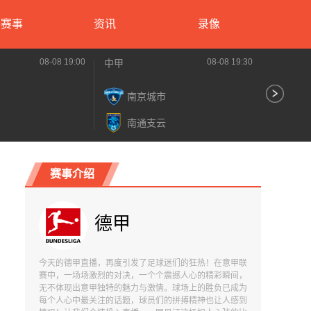
要赛事
资讯
录像
08-08 19:00
08-08 19:30
中甲
中甲
南京城市
梅
南通支云
佛
赛事介绍
德甲
今天的德甲直播，再度引发了足球迷们的狂热！在意甲联
赛中，一场场激烈的对决，一个个震撼人心的精彩瞬间，
无不体现出意甲独特的魅力与激情。球场上的胜负已成为
每个人心中最关注的话题，球员们的拼搏精神也让人感到