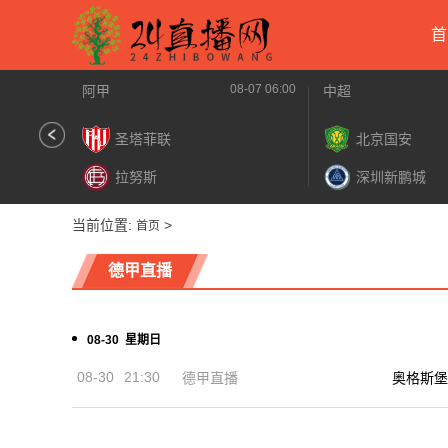
首
08-07 06:00
阿甲
中超
圣塔菲联
北京国安
拉努斯
深圳新鹏城
当前位置:
>
首页
德甲直播
08-30 星期日
08-30
21:30
德甲直播
奥格斯堡