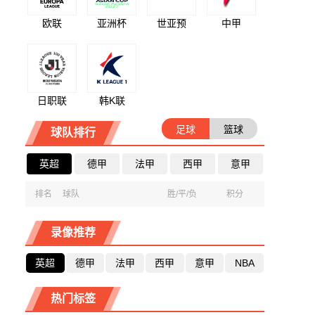
欧联
亚洲杯
世亚预
中甲
日职联
韩K联
足球
篮球
球队排行
英超
德甲
法甲
西甲
意甲
排名
球队
胜/平/负
积分
录像推荐
英超
德甲
法甲
西甲
意甲
NBA
热门标签