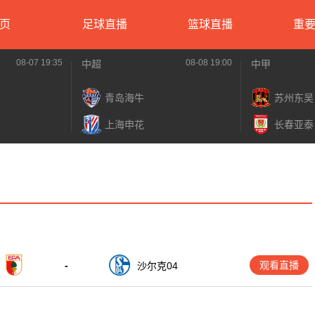
页
足球直播
篮球直播
重
08-07 19:35
08-08 19:00
中超
中甲
青岛海牛
苏州东吴
上海申花
长春亚泰
-
观看直播
沙尔克04