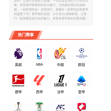
惊叹！让我们全情投入直播，一同见证这场扣人心弦的比
赛，感受意甲联赛的狂热与魅力，为热爱的球队加油助
威，一起挥洒热血！足球迷们，准备好一起参加这场意甲
的盛宴了吗？德甲球队包括：沙尔克04,奥格斯堡。让我
们一起领略足球文化的魅力，享受体育带来的无限乐趣！
热门赛事
NBA
英超
中超
欧冠
德甲
西甲
法甲
意甲