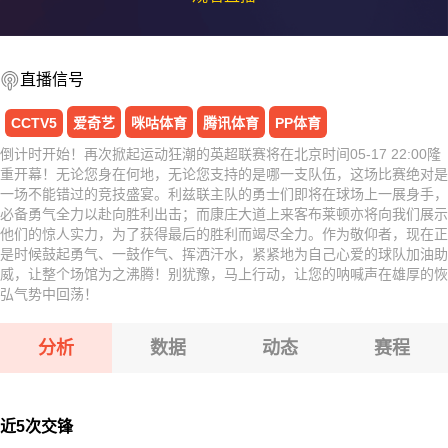
直播信号
CCTV5
爱奇艺
咪咕体育
腾讯体育
PP体育
倒计时开始！再次掀起运动狂潮的英超联赛将在北京时间05-17 22:00隆
重开幕！无论您身在何地，无论您支持的是哪一支队伍，这场比赛绝对是
一场不能错过的竞技盛宴。利兹联主队的勇士们即将在球场上一展身手，
必备勇气全力以赴向胜利出击；而康庄大道上来客布莱顿亦将向我们展示
他们的惊人实力，为了获得最后的胜利而竭尽全力。作为敬仰者，现在正
是时候鼓起勇气、一鼓作气、挥洒汗水，紧紧地为自己心爱的球队加油助
威，让整个场馆为之沸腾！别犹豫，马上行动，让您的呐喊声在雄厚的恢
弘气势中回荡！
分析
数据
动态
赛程
近5次交锋