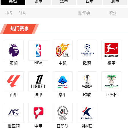
英超
德甲
法甲
西甲
意甲
排名
球队
胜/平/负
积分
热门赛事
NBA
英超
中超
欧冠
德甲
西甲
法甲
意甲
欧联
亚洲杯
世亚预
中甲
日职联
韩K联