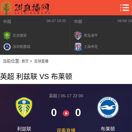
08-07 19:35
08-08 19
中超
中超
北京国安
青岛海牛
深圳新鹏城
上海申花
当前位置:
>
首页
足球直播
英超 利兹联 VS 布莱顿
英超 | 05-17 22:00
0
0
利兹联
布莱顿
观看直播