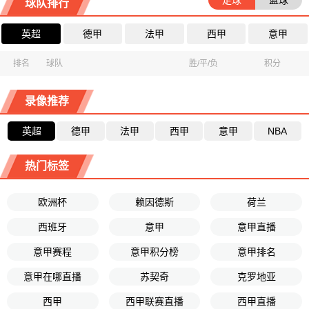
足球
篮球
球队排行
英超
德甲
法甲
西甲
意甲
排名
球队
胜/平/负
积分
录像推荐
英超
德甲
法甲
西甲
意甲
NBA
热门标签
欧洲杯
赖因德斯
荷兰
西班牙
意甲
意甲直播
意甲赛程
意甲积分榜
意甲排名
意甲在哪直播
苏契奇
克罗地亚
西甲
西甲联赛直播
西甲直播