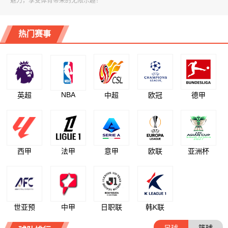
魅力，享受体育带来的无限乐趣！
热门赛事
NBA
英超
中超
欧冠
德甲
西甲
法甲
意甲
欧联
亚洲杯
世亚预
中甲
日职联
韩K联