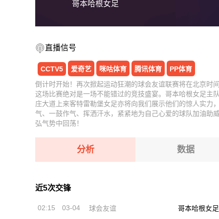
哥本哈根女足
直播信号
CCTV5
爱奇艺
咪咕体育
腾讯体育
PP体育
倒计时开始！再次掀起运动狂潮的球会友谊联赛将在北京时间03
这场比赛绝对是一场不能错过的竞技盛宴。哥本哈根女足主
庄大道上来客特雷勒堡女足亦将向我们展示他们的惊人实力
气、一鼓作气、挥洒汗水，紧紧地为自己心爱的球队加油助
弘气势中回荡！
分析
数据
近5次交锋
02:15
03-04
球会友谊
哥本哈根女足