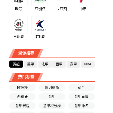
欧联
亚洲杯
世亚预
中甲
日职联
韩K联
录像推荐
英超
德甲
法甲
西甲
意甲
NBA
热门标签
欧洲杯
赖因德斯
荷兰
西班牙
意甲
意甲直播
意甲赛程
意甲积分榜
意甲排名