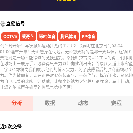
直播信号
CCTV5
爱奇艺
咪咕体育
腾讯体育
PP体育
倒计时开始！再次掀起运动狂潮的墨西U21联赛将在北京时间03-04
01:00隆重开幕！无论您身在何地，无论您支持的是哪一支队伍，这场比
赛绝对是一场不能错过的竞技盛宴。桑托斯拉古纳U21主队的勇士们即将
在球场上一展身手，必备勇气全力以赴向胜利出击；而康庄大道上来客蓝
十字U21亦将向我们展示他们的惊人实力，为了获得最后的胜利而竭尽全
力。作为敬仰者，现在正是时候鼓起勇气、一鼓作气、挥洒汗水，紧紧地
为自己心爱的球队加油助威，让整个场馆为之沸腾！别犹豫，马上行动，
让您的呐喊声在雄厚的恢弘气势中回荡！
分析
数据
动态
赛程
近5次交锋