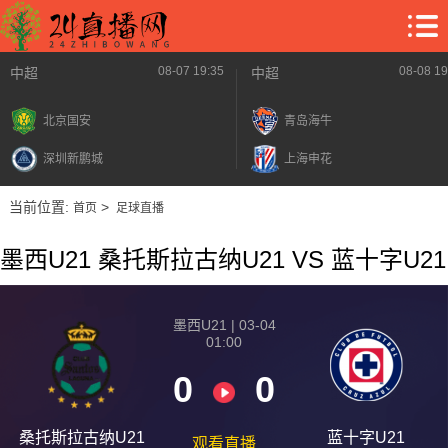
08-07 19:35
08-08 19
中超
中超
北京国安
青岛海牛
深圳新鹏城
上海申花
当前位置:
>
首页
足球直播
墨西U21 桑托斯拉古纳U21 VS 蓝十字U21
墨西U21 | 03-04
01:00
0
0
桑托斯拉古纳U21
蓝十字U21
观看直播