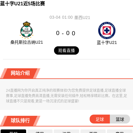
蓝十字U21近5场比赛
03-04
01:00
墨西U21
0
0
-
0
桑托斯拉古纳U21
蓝十字U21
观看直播
网站介绍
24直播网为你开启真正纯净的观赛体验!为您免费提供足球直播,足球直播全球
赛事,足球直播免费高清直播,无需安装任何插件,轻松畅享精彩比赛。在这里,足
球直播不只是观看,更是一场沉浸式的足球盛宴!
足球
篮球
球队排行