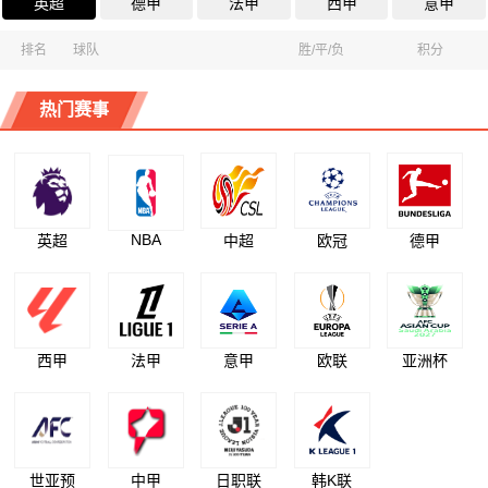
英超
德甲
法甲
西甲
意甲
排名
球队
胜/平/负
积分
热门赛事
NBA
英超
中超
欧冠
德甲
西甲
法甲
意甲
欧联
亚洲杯
世亚预
中甲
日职联
韩K联